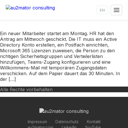
Zum
Inhalt
EN
springen
Ein neuer Mitarbeiter startet am Montag. HR hat den
Antrag am Mittwoch geschickt. Die IT muss ein Active
Directory Konto erstellen, ein Postfach einrichten,
Microsoft 365 Lizenzen zuweisen, die Person zu den
richtigen Sicherheitsgruppen und Verteilerlisten
hinzufügen, Teams-Zugang konfigurieren und eine
Willkommens-Mail mit temporären Zugangsdaten
verschicken. Auf dem Papier dauert das 30 Minuten. In
der […]
Alle Rechte vorbehalten
Impressum
Datenschutz
Kontakt
au2mator.com
LinkedIn
YouTube